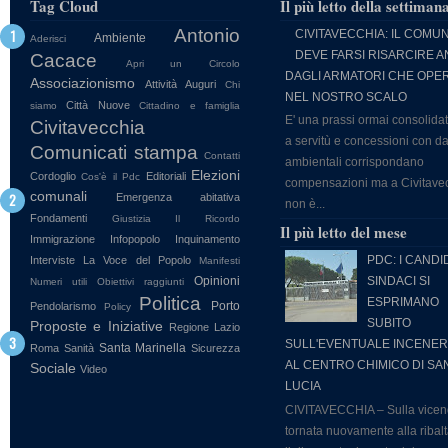
Tag Cloud
Il più letto della settiman
violenza,
diffamazione, ecc.) e
Antonio
CIVITAVECCHIA: IL COMU
Ambiente
Aderisci
denunce di qualsiasi
DEVE FARSI RISARCIRE 
Cacace
Apri un Circolo
natura - evitare di
DAGLI ARMATORI CHE OPE
Associazionismo
Attività
Auguri
Chi
citare nomi, fatti e
NEL NOSTRO SCALO
Città Nuove
siamo
Cittadino e famiglia
luoghi identificabili - il
E' una prassi ormai consolida
Civitavecchia
sito è soltanto uno
a servitù e concessioni con d
strumento di
Comunicati stampa
Contatti
ambientali corrispondano
informazione per
Elezioni
Cordoglio
Editoriali
Cos'è il Pdc
compensazioni ma a Civitave
leggere e discutere gli
comunali
Emergenza abitativa
argomenti che
non è...
Fondamenti
Giustizia
Il Ricordo
vengono proposti. Gli
Il più letto del mese
Immigrazione
Infopopolo
Inquinamento
amministratori del sito
potranno in qualsiasi
PDC: I CANDI
Interviste
La Voce del Popolo
Manifesti
momento, a loro
Opinioni
SINDACI SI
Numeri utili
Obiettivi raggiunti
insindacabile giudizio,
Politica
ESPRIMANO
Porto
Pendolarismo
Policy
cancellare i messaggi,
SUBITO
Proposte e Iniziative
Regione Lazio
in ogni caso gli
SULL'EVENTUALE INCENER
Santa Marinella
Roma
Sanità
Sicurezza
amministratori del sito
AL CENTRO CHIMICO DI SA
Sociale
Video
non potranno essere
LUCIA
ritenuti responsabili
CIVITAVECCHIA – Sulla vicen
per eventuali
messaggi lesivi di
tornata nuovamente alla ribal