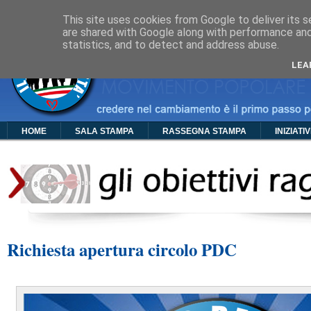
Cos'è PDC
Chi Siamo
Organigramma
Foto
Video
Manif
This site uses cookies from Google to deliver its s
are shared with Google along with performance and 
statistics, and to detect and address abuse.
LEA
HOME
SALA STAMPA
RASSEGNA STAMPA
INIZIATI
Richiesta apertura circolo PDC