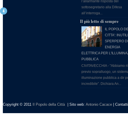
diritti di terzi.
l’allarmante risposta del
sottosegretario alla Difesa
all’interroga...
Il più letto di sempre
IL POPOLO D
CITTA': INUTIL
SPERPERO D
ENERGIA
ELETTRICA PER L'ILLUMIN
PUBBLICA
CIVITAVECCHIA - "Abbiamo ri
previo sopralluogo, un sistem
illuminazione pubblica a dir 
incredibile”. Dichiara An...
Copyright © 2011
Il Popolo della Città
| Sito web:
Antonio Cacace
| Contatt