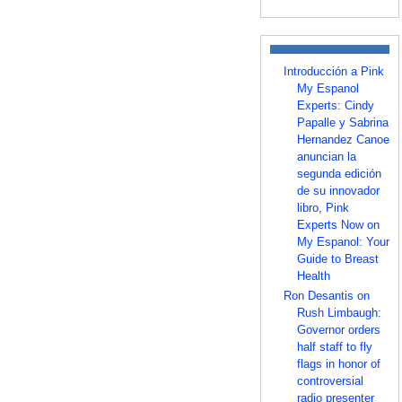
Introducción a Pink
My Espanol
Experts: Cindy
Papalle y Sabrina
Hernandez Canoe
anuncian la
segunda edición
de su innovador
libro, Pink
Experts Now on
My Espanol: Your
Guide to Breast
Health
Ron Desantis on
Rush Limbaugh:
Governor orders
half staff to fly
flags in honor of
controversial
radio presenter