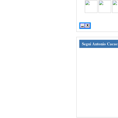
---» Seguici su Fa
X
Segui Antonio Cacac