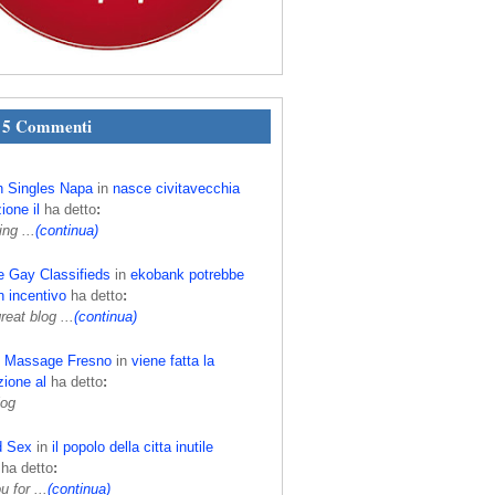
i 5 Commenti
h Singles Napa
in
nasce civitavecchia
ione il
ha detto
:
ing ...
(continua)
e Gay Classifieds
in
ekobank potrebbe
n incentivo
ha detto
:
eat blog ...
(continua)
c Massage Fresno
in
viene fatta la
ione al
ha detto
:
log
d Sex
in
il popolo della citta inutile
ha detto
:
 for ...
(continua)