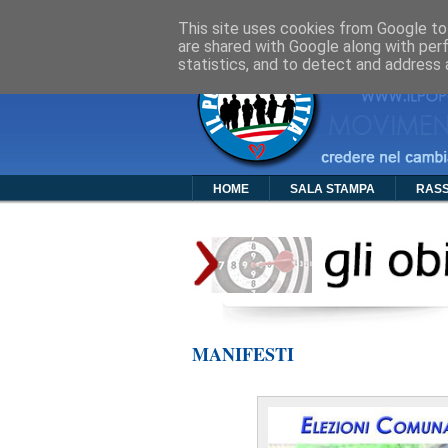
Cos'è PDC
Chi Siamo
Organigra
This site uses cookies from Google to 
are shared with Google along with per
statistics, and to detect and address 
HOME
SALA STAMPA
RAS
MANIFESTI