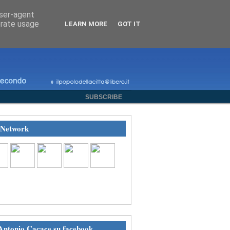
user-agent
erate usage
LEARN MORE
GOT IT
SUBSCRIBE
 Network
eguici su Facebook
Antonio Cacace su facebook