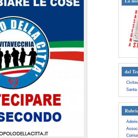
La nos
dal Te
Civita
Santa 
Rubri
Aderis
Assoc
Comun