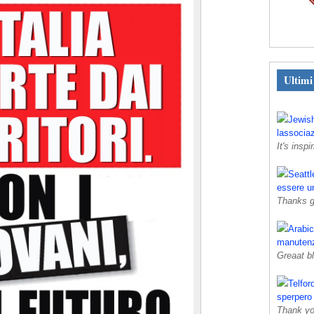
Ultim
Jewis
lassociaz
It's inspir
Seattl
essere u
Thanks gr
Arabi
manutenz
Greaat b
Telfor
sperpero
Thank you