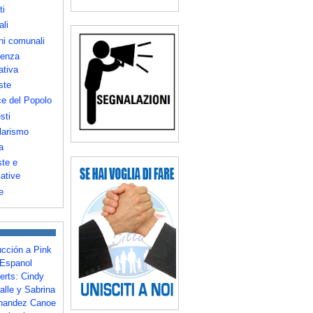
ti
ali
ni comunali
enza
ativa
ste
e del Popolo
sti
larismo
a
te e
iative
e
ucción a Pink
Espanol
erts: Cindy
alle y Sabrina
nandez Canoe