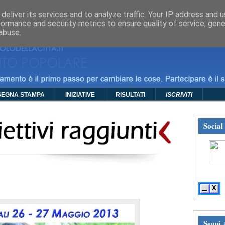
mma
Foto
Video
Manifesti
Policy
Contatti
deliver its services and to analyze traffic. Your IP address and 
formance and security metrics to ensure quality of service, gen
abuse.
SEGNA STAMPA
INIZIATIVE
RISULTATI
ISCRIVITI
Social
---» S
X
Segui 