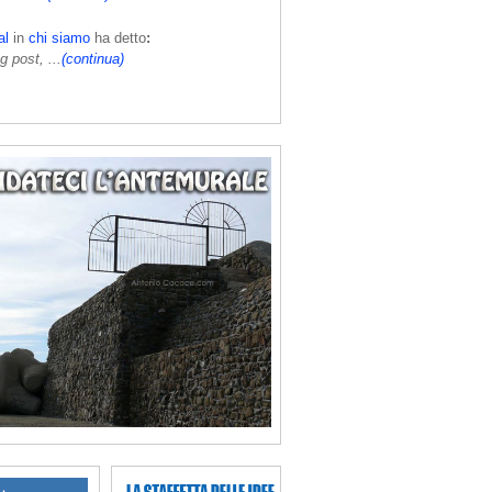
al
in
chi siamo
ha detto
:
g post, ...
(continua)