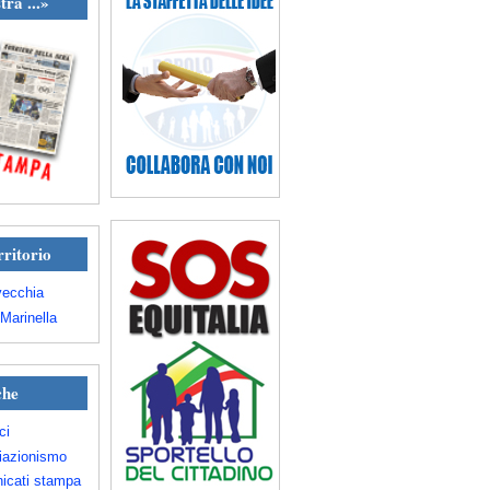
tra ...»
rritorio
vecchia
Marinella
che
ci
iazionismo
icati stampa