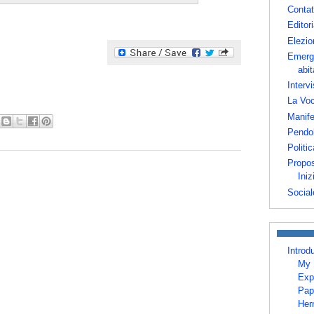
Contat
Editori
Elezio
Emerg
abit
Intervi
La Voc
Manife
Pendo
Politic
Propos
Iniz
Social
Introd
My 
Exp
Pap
Her