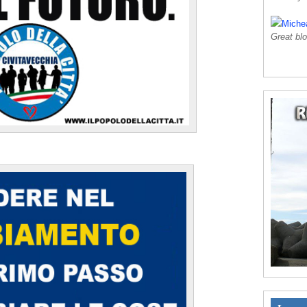
Miche
Great blo