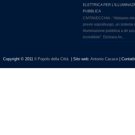
ELETTRICA PER L'ILLUMINAZ
PUBBLICA
CIVITAVECCHIA - "Abbiamo rile
previo sopralluogo, un sistema 
illuminazione pubblica a dir po
incredibile”. Dichiara An...
Copyright © 2011
Il Popolo della Città
| Sito web:
Antonio Cacace
| Contatt