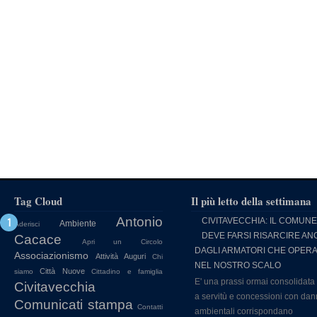
Tag Cloud
Il più letto della settimana
Antonio
CIVITAVECCHIA: IL COMUNE
Ambiente
Aderisci
DEVE FARSI RISARCIRE AN
Cacace
Apri un Circolo
DAGLI ARMATORI CHE OPER
Associazionismo
Attività
Auguri
Chi
NEL NOSTRO SCALO
Città Nuove
siamo
Cittadino e famiglia
E' una prassi ormai consolidata
Civitavecchia
a servitù e concessioni con dan
Comunicati stampa
Contatti
ambientali corrispondano