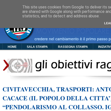
Cos'è PDC
Chi Siamo
Organigramma
Foto
Video
Manif
This site uses cookies from Google to deliver its s
are shared with Google along with performance and 
statistics, and to detect and address abuse.
LEA
HOME
SALA STAMPA
RASSEGNA STAMPA
INIZIATI
CIVITAVECCHIA, TRASPORTI: ANT
CACACE (IL POPOLO DELLA CITTA’)
“PENDOLARISMO AL COLLASSO. I