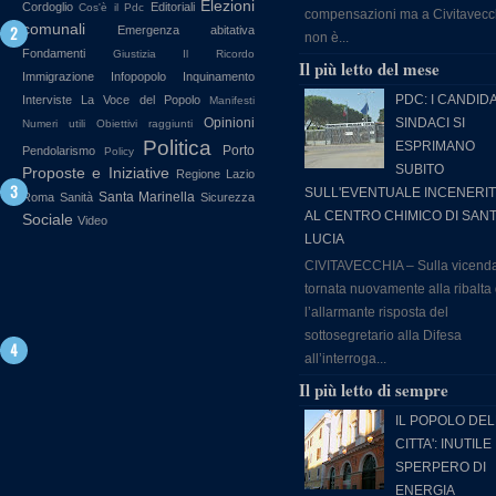
Elezioni
Cordoglio
Editoriali
Cos'è il Pdc
compensazioni ma a Civitavecc
comunali
Emergenza abitativa
non è...
Fondamenti
Giustizia
Il Ricordo
Il più letto del mese
Immigrazione
Infopopolo
Inquinamento
PDC: I CANDIDA
Interviste
La Voce del Popolo
Manifesti
Opinioni
SINDACI SI
Numeri utili
Obiettivi raggiunti
Politica
ESPRIMANO
Porto
Pendolarismo
Policy
SUBITO
Proposte e Iniziative
Regione Lazio
SULL'EVENTUALE INCENERI
Santa Marinella
Roma
Sanità
Sicurezza
AL CENTRO CHIMICO DI SAN
Sociale
Video
LUCIA
CIVITAVECCHIA – Sulla vicend
tornata nuovamente alla ribalta
l’allarmante risposta del
sottosegretario alla Difesa
all’interroga...
Il più letto di sempre
IL POPOLO DEL
CITTA': INUTILE
SPERPERO DI
ENERGIA