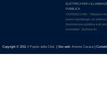
ELETTRICA PER L'ILLUMINAZ
PUBBLICA
CIVITAVECCHIA - "Abbiamo rile
previo sopralluogo, un sistema 
illuminazione pubblica a dir po
incredibile”. Dichiara An...
Copyright © 2011
Il Popolo della Città
| Sito web:
Antonio Cacace
| Contatt