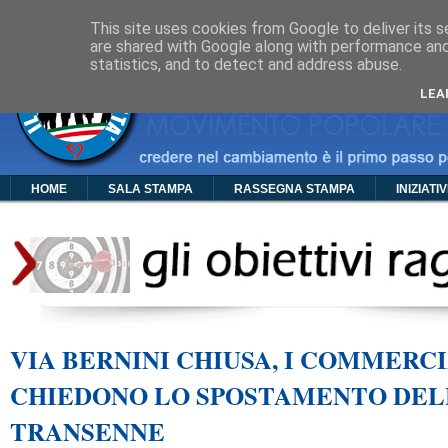
Cos'è PDC
Chi Siamo
Organigramma
Foto
Video
Manif
This site uses cookies from Google to deliver its s
are shared with Google along with performance and 
statistics, and to detect and address abuse.
LEA
HOME
SALA STAMPA
RASSEGNA STAMPA
INIZIATI
VIA BERNINI CHIUSA, I COMMERC
CHIEDONO LO SPOSTAMENTO DEL
TRANSENNE