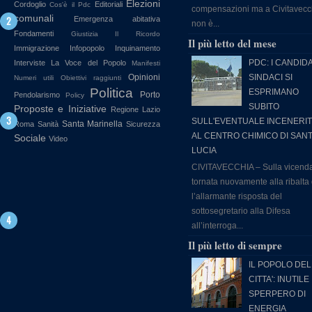
Elezioni
Cordoglio
Editoriali
Cos'è il Pdc
compensazioni ma a Civitavecc
comunali
Emergenza abitativa
non è...
Fondamenti
Giustizia
Il Ricordo
Il più letto del mese
Immigrazione
Infopopolo
Inquinamento
PDC: I CANDIDA
Interviste
La Voce del Popolo
Manifesti
Opinioni
SINDACI SI
Numeri utili
Obiettivi raggiunti
Politica
ESPRIMANO
Porto
Pendolarismo
Policy
SUBITO
Proposte e Iniziative
Regione Lazio
SULL'EVENTUALE INCENERI
Santa Marinella
Roma
Sanità
Sicurezza
AL CENTRO CHIMICO DI SAN
Sociale
Video
LUCIA
CIVITAVECCHIA – Sulla vicend
tornata nuovamente alla ribalta
l’allarmante risposta del
sottosegretario alla Difesa
all’interroga...
Il più letto di sempre
IL POPOLO DEL
CITTA': INUTILE
SPERPERO DI
ENERGIA