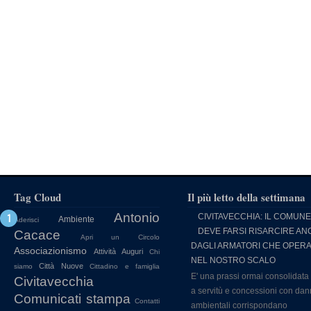
Tag Cloud
Il più letto della settimana
Antonio
CIVITAVECCHIA: IL COMUNE
Ambiente
Aderisci
DEVE FARSI RISARCIRE AN
Cacace
Apri un Circolo
DAGLI ARMATORI CHE OPER
Associazionismo
Attività
Auguri
Chi
NEL NOSTRO SCALO
Città Nuove
siamo
Cittadino e famiglia
E' una prassi ormai consolidata
Civitavecchia
a servitù e concessioni con dan
Comunicati stampa
Contatti
ambientali corrispondano