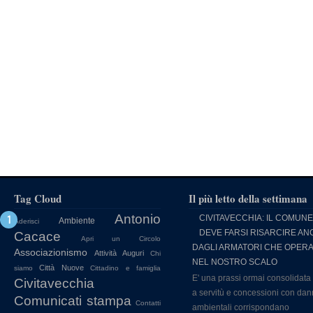
Tag Cloud
Il più letto della settimana
Antonio
CIVITAVECCHIA: IL COMUNE
Ambiente
Aderisci
DEVE FARSI RISARCIRE AN
Cacace
Apri un Circolo
DAGLI ARMATORI CHE OPER
Associazionismo
Attività
Auguri
Chi
NEL NOSTRO SCALO
Città Nuove
siamo
Cittadino e famiglia
E' una prassi ormai consolidata
Civitavecchia
a servitù e concessioni con dan
Comunicati stampa
Contatti
ambientali corrispondano