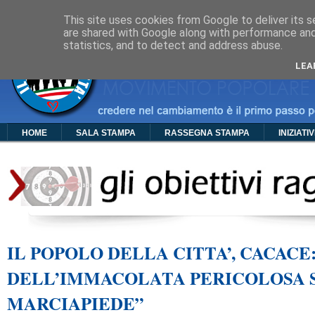
Cos'è PDC
Chi Siamo
Organigramma
Foto
Video
Manif
This site uses cookies from Google to deliver its s
are shared with Google along with performance and 
statistics, and to detect and address abuse.
LEA
HOME
SALA STAMPA
RASSEGNA STAMPA
INIZIATI
IL POPOLO DELLA CITTA’, CACACE:
DELL’IMMACOLATA PERICOLOSA 
MARCIAPIEDE”