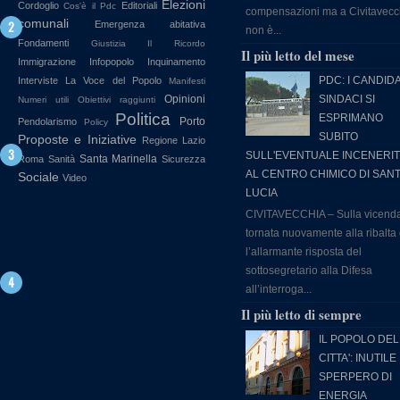
Elezioni
Cordoglio
Editoriali
Cos'è il Pdc
compensazioni ma a Civitavecc
comunali
Emergenza abitativa
non è...
Fondamenti
Giustizia
Il Ricordo
Il più letto del mese
Immigrazione
Infopopolo
Inquinamento
PDC: I CANDIDA
Interviste
La Voce del Popolo
Manifesti
Opinioni
SINDACI SI
Numeri utili
Obiettivi raggiunti
Politica
ESPRIMANO
Porto
Pendolarismo
Policy
SUBITO
Proposte e Iniziative
Regione Lazio
SULL'EVENTUALE INCENERI
Santa Marinella
Roma
Sanità
Sicurezza
AL CENTRO CHIMICO DI SAN
Sociale
Video
LUCIA
CIVITAVECCHIA – Sulla vicend
tornata nuovamente alla ribalta
l’allarmante risposta del
sottosegretario alla Difesa
all’interroga...
Il più letto di sempre
IL POPOLO DEL
CITTA': INUTILE
SPERPERO DI
ENERGIA