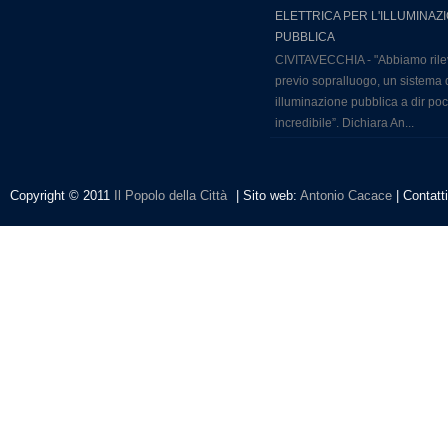
ELETTRICA PER L'ILLUMINAZ
PUBBLICA
CIVITAVECCHIA - "Abbiamo rile
previo sopralluogo, un sistema 
illuminazione pubblica a dir po
incredibile”. Dichiara An...
Copyright © 2011
Il Popolo della Città
| Sito web:
Antonio Cacace
| Contatt