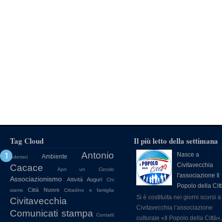
Tag Cloud
Il più letto della settimana
Antonio
Nasce a
Ambiente
Aderisci
Civitavecchia
Cacace
Apri un Circolo
l'associazione Il
Associazionismo
Attività
Auguri
Chi
Popolo della Cit
Città Nuove
siamo
Cittadino e famiglia
Si è costituita nei giorni scorsi a
Civitavecchia
Civitavecchia l’associazione
Comunicati stampa
Contatti
culturale «Il Popolo della Città»