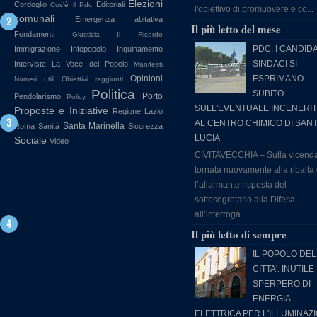
Elezioni
Cordoglio
Editoriali
Cos'è il Pdc
l'obiettivo di promuovere e co...
comunali
Emergenza abitativa
Il più letto del mese
Fondamenti
Giustizia
Il Ricordo
PDC: I CANDIDA
Immigrazione
Infopopolo
Inquinamento
SINDACI SI
Interviste
La Voce del Popolo
Manifesti
Opinioni
ESPRIMANO
Numeri utili
Obiettivi raggiunti
Politica
SUBITO
Porto
Pendolarismo
Policy
SULL'EVENTUALE INCENERI
Proposte e Iniziative
Regione Lazio
AL CENTRO CHIMICO DI SAN
Santa Marinella
Roma
Sanità
Sicurezza
LUCIA
Sociale
Video
CIVITAVECCHIA – Sulla vicend
tornata nuovamente alla ribalta
l’allarmante risposta del
sottosegretario alla Difesa
all’interroga...
Il più letto di sempre
IL POPOLO DEL
CITTA': INUTILE
SPERPERO DI
ENERGIA
ELETTRICA PER L'ILLUMINAZ