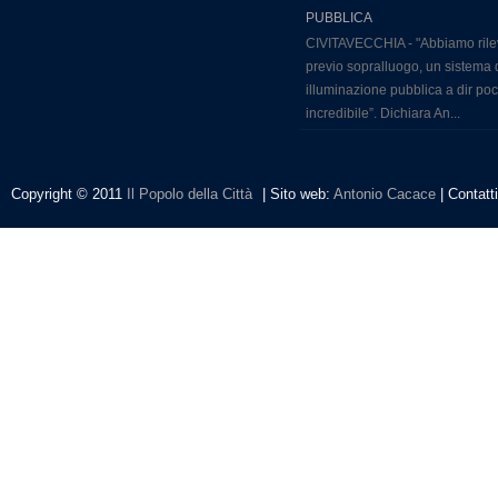
PUBBLICA
CIVITAVECCHIA - "Abbiamo rile
previo sopralluogo, un sistema 
illuminazione pubblica a dir po
incredibile”. Dichiara An...
Copyright © 2011
Il Popolo della Città
| Sito web:
Antonio Cacace
| Contatt