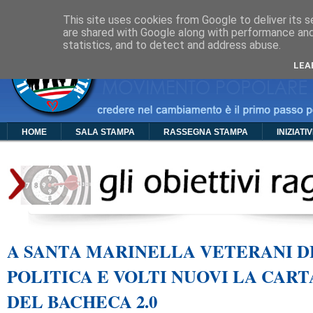
Cos'è PDC
Chi Siamo
Organigramma
Foto
Video
Manif
This site uses cookies from Google to deliver its s
are shared with Google along with performance and 
statistics, and to detect and address abuse.
LEA
HOME
SALA STAMPA
RASSEGNA STAMPA
INIZIATI
A SANTA MARINELLA VETERANI 
POLITICA E VOLTI NUOVI LA CAR
DEL BACHECA 2.0