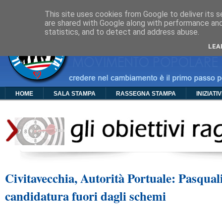
Cos'è PDC
Chi Siamo
Organigramma
Foto
Video
Manif
This site uses cookies from Google to deliver its s
are shared with Google along with performance and 
statistics, and to detect and address abuse.
LEA
HOME
SALA STAMPA
RASSEGNA STAMPA
INIZIATI
Civitavecchia, Autorità Portuale: Pasqua
candidatura fuori dagli schemi