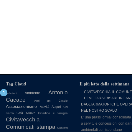
Tag Cloud
Il più letto della settimana
Antonio
CIVITAVECCHIA: IL COMUNE
Ambiente
Aderisci
DEVE FARSI RISARCIRE AN
Cacace
Apri un Circolo
DAGLI ARMATORI CHE OPER
Associazionismo
Attività
Auguri
Chi
NEL NOSTRO SCALO
Città Nuove
siamo
Cittadino e famiglia
E' una prassi ormai consolidata
Civitavecchia
a servitù e concessioni con dan
Comunicati stampa
Contatti
ambientali corrispondano