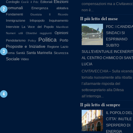
Elezioni
Cordoglio
Editoriali
Cos'è il Pdc
compensazioni ma a Civitavecc
comunali
Emergenza abitativa
non è...
Fondamenti
Giustizia
Il Ricordo
Il più letto del mese
Immigrazione
Infopopolo
Inquinamento
PDC: I CANDIDA
Interviste
La Voce del Popolo
Manifesti
Opinioni
SINDACI SI
Numeri utili
Obiettivi raggiunti
Politica
ESPRIMANO
Porto
Pendolarismo
Policy
SUBITO
Proposte e Iniziative
Regione Lazio
SULL'EVENTUALE INCENERI
Santa Marinella
Roma
Sanità
Sicurezza
AL CENTRO CHIMICO DI SAN
Sociale
Video
LUCIA
CIVITAVECCHIA – Sulla vicend
tornata nuovamente alla ribalta
l’allarmante risposta del
sottosegretario alla Difesa
all’interroga...
Il più letto di sempre
IL POPOLO DEL
CITTA': INUTILE
SPERPERO DI
ENERGIA