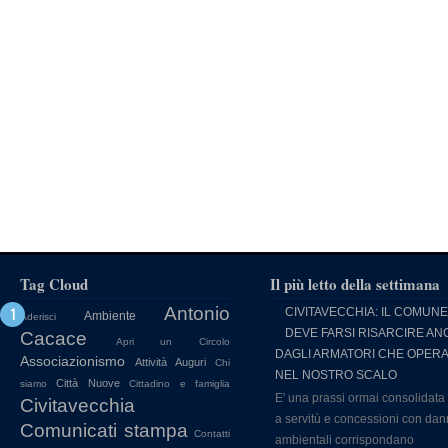
Tag Cloud
Il più letto della settimana
Antonio
CIVITAVECCHIA: IL COMUNE
Ambiente
Aderisci
DEVE FARSI RISARCIRE AN
Cacace
Apri un Circolo
DAGLI ARMATORI CHE OPER
Associazionismo
Attività
Auguri
Chi
NEL NOSTRO SCALO
Città Nuove
siamo
Cittadino e famiglia
E' una prassi ormai consolidata
Civitavecchia
a servitù e concessioni con dan
Comunicati stampa
Contatti
ambientali corrispondano