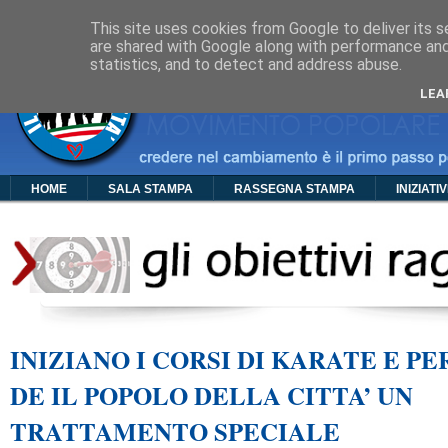
Cos'è PDC
Chi Siamo
Organigramma
Foto
Video
Manif
This site uses cookies from Google to deliver its s
are shared with Google along with performance and 
statistics, and to detect and address abuse.
LEA
HOME
SALA STAMPA
RASSEGNA STAMPA
INIZIATI
INIZIANO I CORSI DI KARATE E PE
DE IL POPOLO DELLA CITTA’ UN
TRATTAMENTO SPECIALE