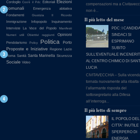
Elezioni
Cordoglio
Editoriali
Cos'è il Pdc
compensazioni ma a Civitavecc
comunali
Emergenza abitativa
non è...
Fondamenti
Giustizia
Il Ricordo
Il più letto del mese
Immigrazione
Infopopolo
Inquinamento
PDC: I CANDIDA
Interviste
La Voce del Popolo
Manifesti
Opinioni
SINDACI SI
Numeri utili
Obiettivi raggiunti
Politica
ESPRIMANO
Porto
Pendolarismo
Policy
SUBITO
Proposte e Iniziative
Regione Lazio
SULL'EVENTUALE INCENERI
Santa Marinella
Roma
Sanità
Sicurezza
AL CENTRO CHIMICO DI SAN
Sociale
Video
LUCIA
CIVITAVECCHIA – Sulla vicend
tornata nuovamente alla ribalta
l’allarmante risposta del
sottosegretario alla Difesa
all’interroga...
Il più letto di sempre
IL POPOLO DEL
CITTA': INUTILE
SPERPERO DI
ENERGIA