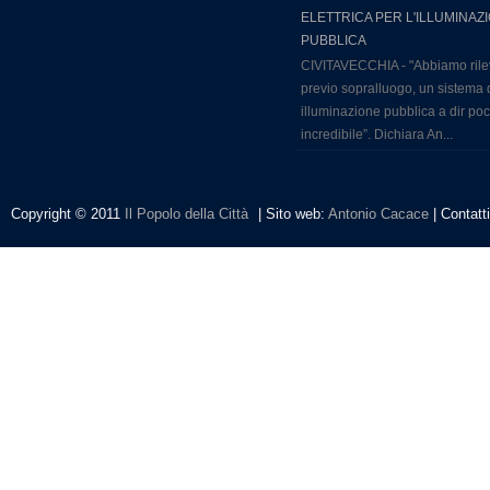
ELETTRICA PER L'ILLUMINAZ
PUBBLICA
CIVITAVECCHIA - "Abbiamo rile
previo sopralluogo, un sistema 
illuminazione pubblica a dir po
incredibile”. Dichiara An...
Copyright © 2011
Il Popolo della Città
| Sito web:
Antonio Cacace
| Contatt