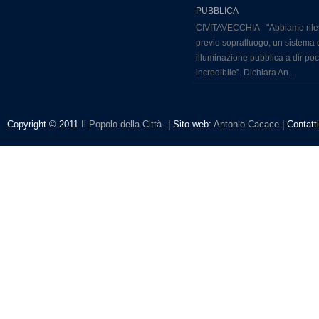
PUBBLICA
CIVITAVECCHIA - "Abbiamo rile
previo sopralluogo, un sistema 
illuminazione pubblica a dir po
incredibile”. Dichiara An...
Copyright © 2011
Il Popolo della Città
| Sito web:
Antonio Cacace
| Contatt