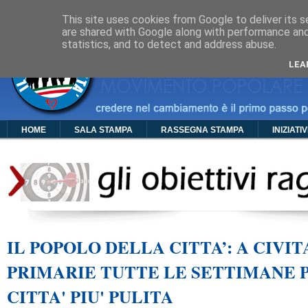
Cos'è PDC
Chi Siamo
Organigramma
Foto
Video
Manif
This site uses cookies from Google to deliver its s
are shared with Google along with performance and 
statistics, and to detect and address abuse.
LEA
HOME
SALA STAMPA
RASSEGNA STAMPA
INIZIATI
IL POPOLO DELLA CITTA’: A CIVI
PRIMARIE TUTTE LE SETTIMANE 
CITTA' PIU' PULITA