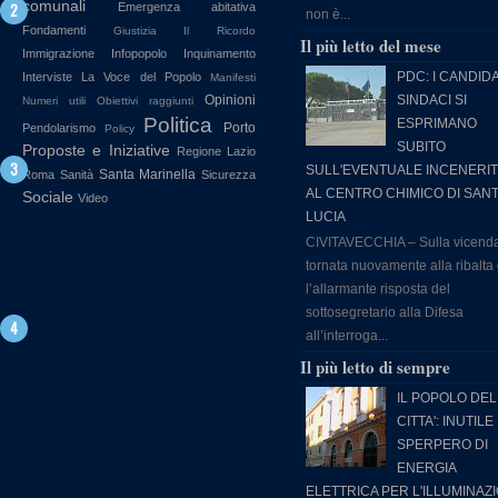
comunali
Emergenza abitativa
non è...
Fondamenti
Giustizia
Il Ricordo
Il più letto del mese
Immigrazione
Infopopolo
Inquinamento
PDC: I CANDIDA
Interviste
La Voce del Popolo
Manifesti
Opinioni
SINDACI SI
Numeri utili
Obiettivi raggiunti
Politica
ESPRIMANO
Porto
Pendolarismo
Policy
SUBITO
Proposte e Iniziative
Regione Lazio
SULL'EVENTUALE INCENERI
Santa Marinella
Roma
Sanità
Sicurezza
AL CENTRO CHIMICO DI SAN
Sociale
Video
LUCIA
CIVITAVECCHIA – Sulla vicend
tornata nuovamente alla ribalta
l’allarmante risposta del
sottosegretario alla Difesa
all’interroga...
Il più letto di sempre
IL POPOLO DEL
CITTA': INUTILE
SPERPERO DI
ENERGIA
ELETTRICA PER L'ILLUMINAZ