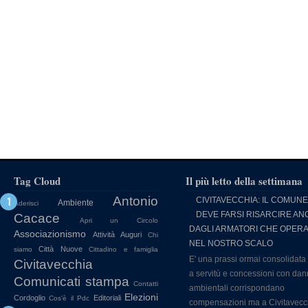
Tag Cloud
Il più letto della settimana
Antonio
CIVITAVECCHIA: IL COMUNE
Ambiente
Aderisci
DEVE FARSI RISARCIRE AN
Cacace
Apri un Circolo
DAGLI ARMATORI CHE OPER
Associazionismo
Attività
Auguri
Chi
NEL NOSTRO SCALO
Città Nuove
siamo
Cittadino e famiglia
E' una prassi ormai consolidata
Civitavecchia
a servitù e concessioni con dan
Comunicati stampa
Contatti
ambientali corrispondano
Elezioni
Cordoglio
Editoriali
Cos'è il Pdc
compensazioni ma a Civitavecc