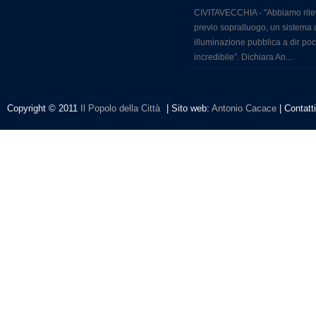
CIVITAVECCHIA - "Abbiamo rile
previo sopralluogo, un sistema 
illuminazione pubblica a dir po
incredibile”. Dichiara An...
Copyright © 2011
Il Popolo della Città
| Sito web:
Antonio Cacace
| Contatt