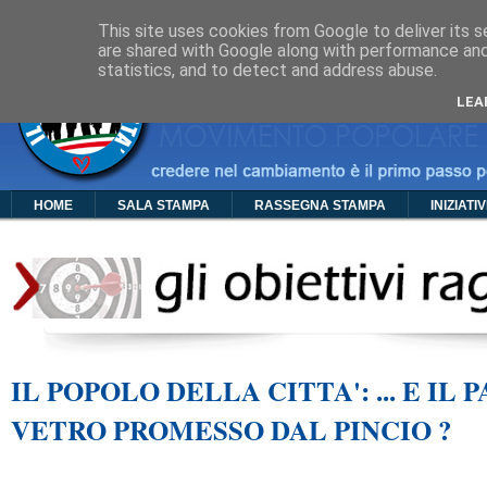
Cos'è PDC
Chi Siamo
Organigramma
Foto
Video
Manif
This site uses cookies from Google to deliver its s
are shared with Google along with performance and 
statistics, and to detect and address abuse.
LEA
HOME
SALA STAMPA
RASSEGNA STAMPA
INIZIATI
IL POPOLO DELLA CITTA': ... E IL 
VETRO PROMESSO DAL PINCIO ?