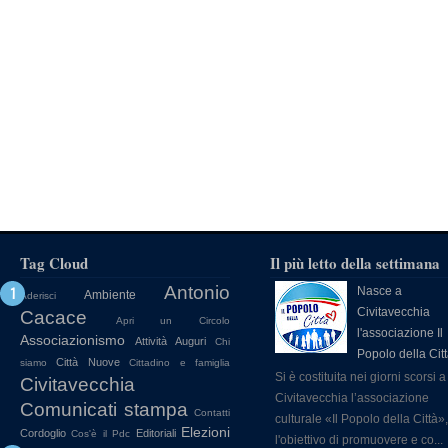
Tag Cloud
Il più letto della settimana
Antonio
Nasce a
Ambiente
Aderisci
Civitavecchia
Cacace
Apri un Circolo
l'associazione Il
Associazionismo
Attività
Auguri
Chi
Popolo della Cit
Città Nuove
siamo
Cittadino e famiglia
Si è costituita nei giorni scorsi a
Civitavecchia
Civitavecchia l’associazione
Comunicati stampa
Contatti
culturale «Il Popolo della Città»
Elezioni
Cordoglio
Editoriali
Cos'è il Pdc
l'obiettivo di promuovere e co...