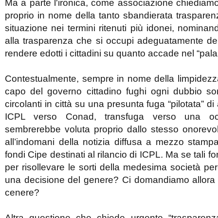
Ma a parte l'ironica, come associazione chiediamo 
proprio in nome della tanto sbandierata trasparenza
situazione nei termini ritenuti più idonei, nomina
alla trasparenza che si occupi adeguatamente del
rendere edotti i cittadini su quanto accade nel “pala
Contestualmente, sempre in nome della limpidezza
capo del governo cittadino fughi ogni dubbio sor
circolanti in città su una presunta fuga “pilotata” di
ICPL verso Conad, transfuga verso una oc
sembrerebbe voluta proprio dallo stesso onorevol
all’indomani della notizia diffusa a mezzo stamp
fondi Cipe destinati al rilancio di ICPL. Ma se tali f
per risollevare le sorti della medesima società per
una decisione del genere? Ci domandiamo allora 
cenere?
Altra questione che chiede urgente “trasparen