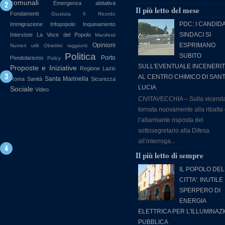
comunali
Emergenza abitativa
Il più letto del mese
Fondamenti
Giustizia
Il Ricordo
PDC: I CANDIDA
Immigrazione
Infopopolo
Inquinamento
SINDACI SI
Interviste
La Voce del Popolo
Manifesti
Opinioni
ESPRIMANO
Numeri utili
Obiettivi raggiunti
Politica
SUBITO
Porto
Pendolarismo
Policy
SULL'EVENTUALE INCENERI
Proposte e Iniziative
Regione Lazio
AL CENTRO CHIMICO DI SAN
Santa Marinella
Roma
Sanità
Sicurezza
LUCIA
Sociale
Video
CIVITAVECCHIA – Sulla vicend
tornata nuovamente alla ribalta
l’allarmante risposta del
sottosegretario alla Difesa
all’interroga...
Il più letto di sempre
IL POPOLO DEL
CITTA': INUTILE
SPERPERO DI
ENERGIA
ELETTRICA PER L'ILLUMINAZ
PUBBLICA