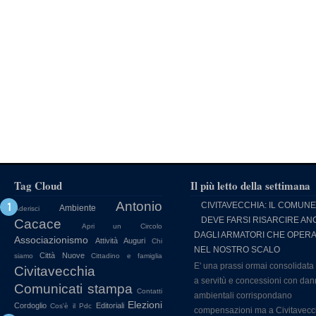
Tag Cloud
Il più letto della settimana
Antonio
CIVITAVECCHIA: IL COMUNE
Ambiente
Aderisci
DEVE FARSI RISARCIRE AN
Cacace
Apri un Circolo
DAGLI ARMATORI CHE OPER
Associazionismo
Attività
Auguri
Chi
NEL NOSTRO SCALO
Città Nuove
siamo
Cittadino e famiglia
E' una prassi ormai consolidata
Civitavecchia
a servitù e concessioni con dan
Comunicati stampa
Contatti
ambientali corrispondano
Elezioni
Cordoglio
Editoriali
Cos'è il Pdc
compensazioni ma a Civitavecc