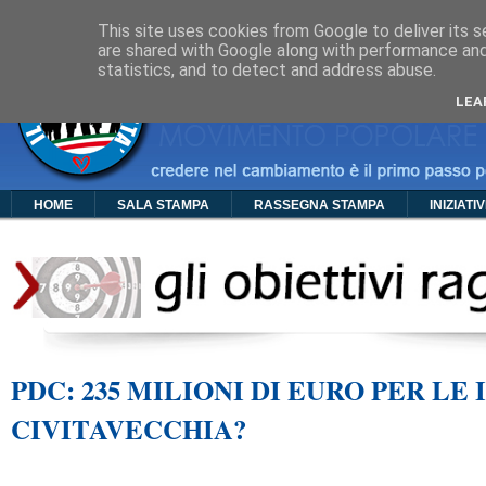
Cos'è PDC
Chi Siamo
Organigramma
Foto
Video
Manif
This site uses cookies from Google to deliver its s
are shared with Google along with performance and 
statistics, and to detect and address abuse.
LEA
HOME
SALA STAMPA
RASSEGNA STAMPA
INIZIATI
PDC: 235 MILIONI DI EURO PER LE 
CIVITAVECCHIA?