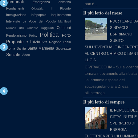
comunali
Emergenza abitativa
non è...
Fondamenti
Giustizia
Il Ricordo
Il più letto del mese
Immigrazione
Infopopolo
Inquinamento
PDC: I CANDIDA
Interviste
La Voce del Popolo
Manifesti
Opinioni
SINDACI SI
Numeri utili
Obiettivi raggiunti
Politica
ESPRIMANO
Porto
Pendolarismo
Policy
SUBITO
Proposte e Iniziative
Regione Lazio
SULL'EVENTUALE INCENERI
Santa Marinella
Roma
Sanità
Sicurezza
AL CENTRO CHIMICO DI SAN
Sociale
Video
LUCIA
CIVITAVECCHIA – Sulla vicend
tornata nuovamente alla ribalta
l’allarmante risposta del
sottosegretario alla Difesa
all’interroga...
Il più letto di sempre
IL POPOLO DEL
CITTA': INUTILE
SPERPERO DI
ENERGIA
ELETTRICA PER L'ILLUMINAZ