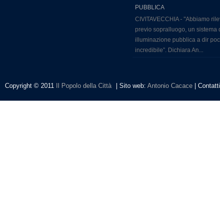
PUBBLICA
CIVITAVECCHIA - "Abbiamo rile
previo sopralluogo, un sistema 
illuminazione pubblica a dir po
incredibile”. Dichiara An...
Copyright © 2011
Il Popolo della Città
| Sito web:
Antonio Cacace
| Contatt