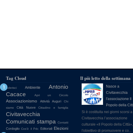
Tag Cloud
Il più letto della settimana
Antonio
Nasce a
Ambiente
Aderisci
Civitavecchia
Cacace
Apri un Circolo
l'associazione Il
Associazionismo
Attività
Auguri
Chi
Popolo della Cit
Città Nuove
siamo
Cittadino e famiglia
Si è costituita nei giorni scorsi a
Civitavecchia
Civitavecchia l’associazione
Comunicati stampa
Contatti
culturale «Il Popolo della Città»
Elezioni
Cordoglio
Editoriali
Cos'è il Pdc
l'obiettivo di promuovere e co...