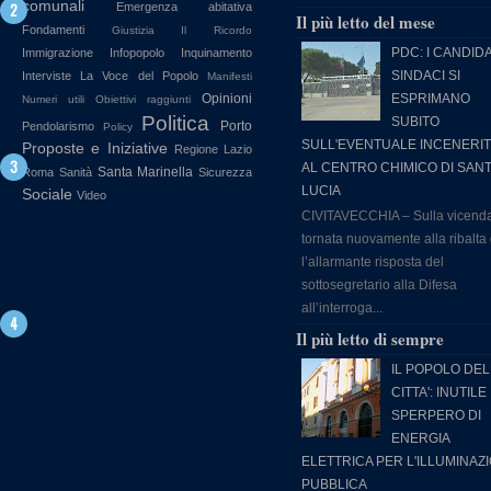
comunali
Emergenza abitativa
Il più letto del mese
Fondamenti
Giustizia
Il Ricordo
PDC: I CANDIDA
Immigrazione
Infopopolo
Inquinamento
SINDACI SI
Interviste
La Voce del Popolo
Manifesti
Opinioni
ESPRIMANO
Numeri utili
Obiettivi raggiunti
Politica
SUBITO
Porto
Pendolarismo
Policy
SULL'EVENTUALE INCENERI
Proposte e Iniziative
Regione Lazio
AL CENTRO CHIMICO DI SAN
Santa Marinella
Roma
Sanità
Sicurezza
LUCIA
Sociale
Video
CIVITAVECCHIA – Sulla vicend
tornata nuovamente alla ribalta
l’allarmante risposta del
sottosegretario alla Difesa
all’interroga...
Il più letto di sempre
IL POPOLO DEL
CITTA': INUTILE
SPERPERO DI
ENERGIA
ELETTRICA PER L'ILLUMINAZ
PUBBLICA