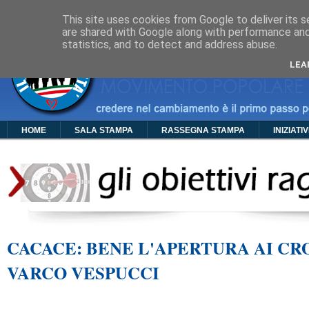
Cos'è PDC
Chi Siamo
Organigramma
Foto
Video
Manif
This site uses cookies from Google to deliver its s
are shared with Google along with performance and 
statistics, and to detect and address abuse.
LEA
HOME
SALA STAMPA
RASSEGNA STAMPA
INIZIATI
CACACE: BENE L'APERTURA AI CRO
VARCO VESPUCCI