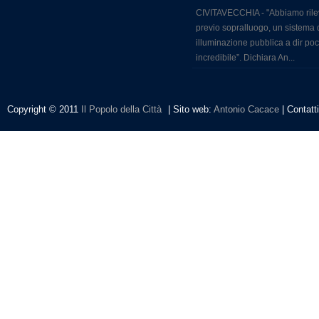
CIVITAVECCHIA - "Abbiamo rile
previo sopralluogo, un sistema 
illuminazione pubblica a dir po
incredibile”. Dichiara An...
Copyright © 2011
Il Popolo della Città
| Sito web:
Antonio Cacace
| Contatt