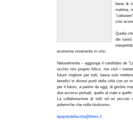
bene di r
mattina, n
“catturare
crisi econ
Quella che
dei turis
inaspetta
economia veramente in crisi.
Naturalmente – aggiunge il candidato de “La
occhio non proprio felice, ma visti i nume
futuro migliore per tutti, basta solo mette
benefici in diversi punti della città con un
per il futuro, a partire da oggi, di gestire m
due accessi portuali, quello al viale e quell
La collaborazione di tutti ed un piccolo
polemiche che nulla risolvono».
ilpopolodellacitta@libero.it