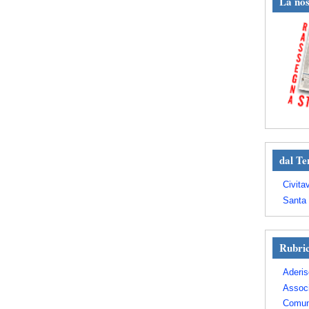
La nos
dal Te
Civita
Santa 
Rubri
Aderis
Assoc
Comun