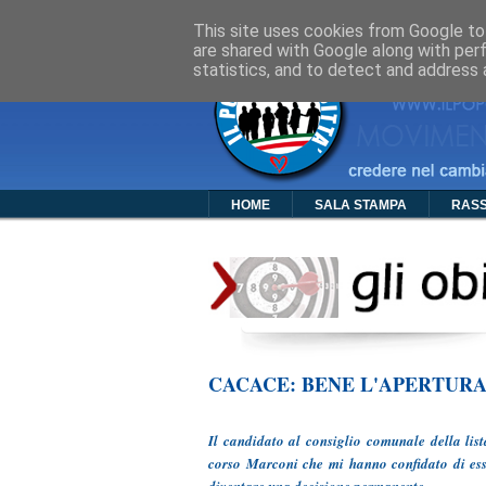
Cos'è PDC
Chi Siamo
Organigra
This site uses cookies from Google to 
are shared with Google along with per
statistics, and to detect and address 
HOME
SALA STAMPA
RAS
CACACE: BENE L'APERTURA
Il candidato al consiglio comunale della list
corso Marconi che mi hanno confidato di esser
diventare una decisione permanente».