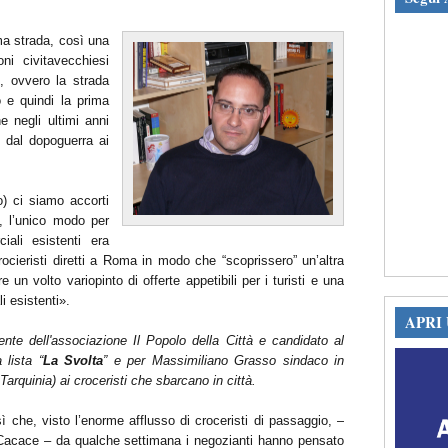
 strada, così una
ni civitavecchiesi
 ovvero la strada
o e quindi la prima
he negli ultimi anni
o dal dopoguerra ai
o) ci siamo accorti
, l’unico modo per
ciali esistenti era
rocieristi diretti a Roma in modo che “scoprissero” un’altra
 un volto variopinto di offerte appetibili per i turisti e una
i esistenti».
APRI
ente dell'associazione Il Popolo della Città e candidato al
 lista “
La Svolta
” e per Massimiliano Grasso sindaco in
arquinia) ai croceristi che sbarcano in città.
 che, visto l’enorme afflusso di croceristi di passaggio, –
Cacace – da qualche settimana i negozianti hanno pensato