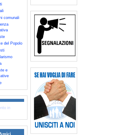
ti
ali
ni comunali
enza
ativa
ste
e del Popolo
sti
larismo
a
te e
iative
e
nto in
 Amici