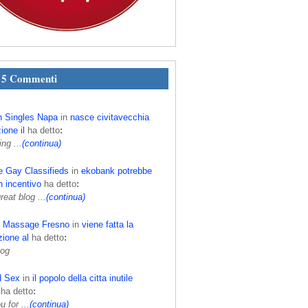
i 5 Commenti
h Singles Napa
in
nasce civitavecchia
ione il
ha detto
:
ing ...
(continua)
e Gay Classifieds
in
ekobank potrebbe
n incentivo
ha detto
:
eat blog ...
(continua)
c Massage Fresno
in
viene fatta la
ione al
ha detto
:
log
d Sex
in
il popolo della citta inutile
ha detto
:
 for ...
(continua)