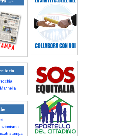
tra ...»
rritorio
vecchia
Marinella
che
ci
iazionismo
icati stampa