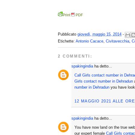
Print
PDF
Pubblicato
giovedì, maggio 15, 2014
-
Etichette:
Antonio Cacace
,
Civitavecchia
,
C
2 COMMENTI:
spakingindia
ha detto...
Call Girls contact number in Dehr
Girls contact number in Dehradun
a
number in Dehradun
you have look
12 MAGGIO 2021 ALLE ORE
spakingindia
ha detto...
You have now land on the true we
our expert female
Call Girls conta