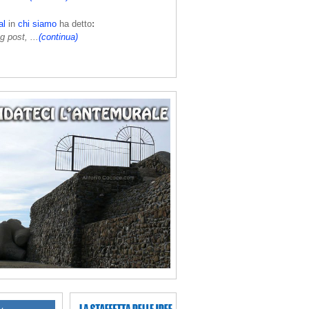
al
in
chi siamo
ha detto
:
g post, ...
(continua)