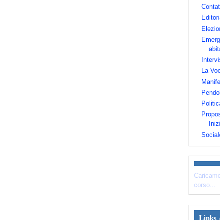
Contat
Editori
Elezio
Emerg
abit
Intervi
La Voc
Manife
Pendo
Politic
Propos
Iniz
Social
Caricame
corso...
Links