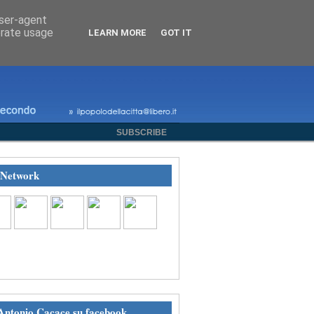
user-agent
erate usage
LEARN MORE
GOT IT
SUBSCRIBE
 Network
eguici su Facebook
Antonio Cacace su facebook