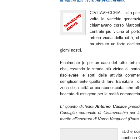
CIVITAVECCHIA – «La prima
volta le vecchie generazio
chiamavano corso Marconi,
centrale più vicina al port
arteria viaria della città, c
ha vissuto un forte declin
giorni nostri.
Finalmente (e per un caso del tutto fortuit
che, essendo la strada più vicina al porto
risollevare le sorti delle attività commer
semplicemente quello di farvi transitare i c
zona della città ai più sconosciuta, che offre
boccata di ossigeno per le realtà commercial
E’ quanto dichiara
Antonio Cacace
presid
Consiglio comunale di Civitavecchia per la
merito all’apertura di Varco Vespucci (Porta T
«Ed è così
continua 