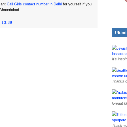
sant
Call Girls contact number in Delhi
for yourself if you
in Ahmedabad.
 13:39
Ultim
Jewis
lassociaz
It's inspir
Seattl
essere u
Thanks gr
Arabi
manutenz
Greaat b
Telfor
sperpero
Thank you