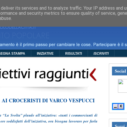
mma
Foto
Video
Manifesti
Policy
Contatti
deliver its services and to analyze traffic. Your IP address and 
formance and security metrics to ensure quality of service, gen
abuse.
SEGNA STAMPA
INIZIATIVE
RISULTATI
ISCRIVITI
Social
 AI CROCERISTI DI VARCO VESPUCCI
---» S
X
a “La Svolta” plaude all’iniziativa: «tanti i commercianti di
e soddisfatti dell’iniziativa, ora bisogna lavorare per farla
Segui 