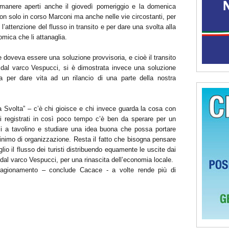
imanere aperti anche il giovedì pomeriggio e la domenica
on solo in corso Marconi ma anche nelle vie circostanti, per
” l’attenzione del flusso in transito e per dare una svolta alla
omica che li attanaglia.
 doveva essere una soluzione provvisoria, e cioè il transito
ti dal varco Vespucci, si è dimostrata invece una soluzione
ta per dare vita ad un rilancio di una parte della nostra
 Svolta” – c’è chi gioisce e chi invece guarda la cosa con
ri registrati in così poco tempo c’è ben da sperare per un
rsi a tavolino e studiare una idea buona che possa portare
 minimo di organizzazione. Resta il fatto che bisogna pensare
eglio il flusso dei turisti distribuendo equamente le uscite dai
o dal varco Vespucci, per una rinascita dell’economia locale.
 ragionamento – conclude Cacace - a volte rende più di