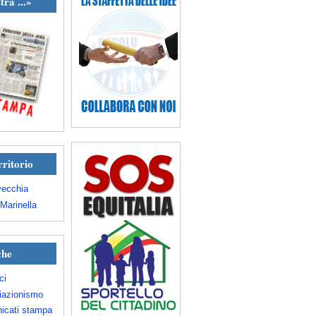
tra ...»
rritorio
vecchia
Marinella
che
ci
iazionismo
icati stampa