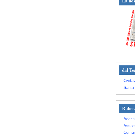
La nos
dal Te
Civita
Santa 
Rubri
Aderis
Assoc
Comun