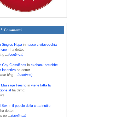
i 5 Commenti
h Singles Napa
in
nasce civitavecchia
ione il
ha detto
:
ing ...
(continua)
e Gay Classifieds
in
ekobank potrebbe
n incentivo
ha detto
:
eat blog ...
(continua)
c Massage Fresno
in
viene fatta la
ione al
ha detto
:
log
d Sex
in
il popolo della citta inutile
ha detto
:
 for ...
(continua)