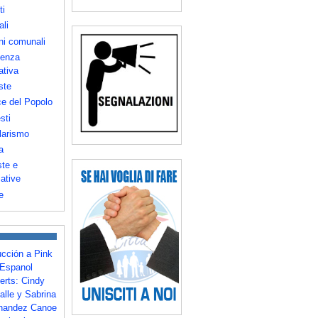
ti
ali
ni comunali
enza
ativa
ste
e del Popolo
sti
larismo
a
te e
iative
e
ucción a Pink
Espanol
erts: Cindy
alle y Sabrina
nandez Canoe