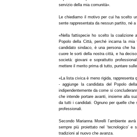
servizio della mia comunità».
Le chiediamo il motivo per cui ha scelto u
sente rappresentata da nessun partito, né a li
«Nella fattispecie ho scelto la coalizione 
Popolo della Città, perché incarna la mia 
candidato sindaco, è una persona che ha d
cuore le sorti della nostra città, e ha decis
società: giovani e soprattutto professional
mettere il merito prima di tutto, puntare sul
«La lista
civica è meno rigida,
rappresenta qu
- aggiunge la candidata del Popolo dell
indipendentemente da come si concluderanno
che intende portare avanti, insieme alla sua
da tutti i candidati. Ognuno per quelle che
professionali.
Secondo Marianna Morelli l’ambiente avrà
sempre più proiettato nel ‘tecnologico’ e
tradizioni al nuovo che avanza.