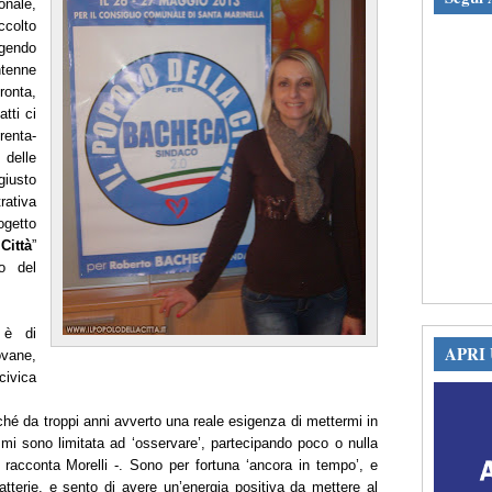
onale,
ccolto
ggendo
tenne
ronta,
atti ci
enta-
 delle
giusto
rativa
rogetto
ittà
”
o del
e è di
APRI
ane,
civica
ché da troppi anni avverto una reale esigenza di mettermi in
, mi sono limitata ad ‘osservare’, partecipando poco o nulla
 - racconta Morelli -. Sono per fortuna ‘ancora in tempo’, e
batterie, e sento di avere un’energia positiva da mettere al