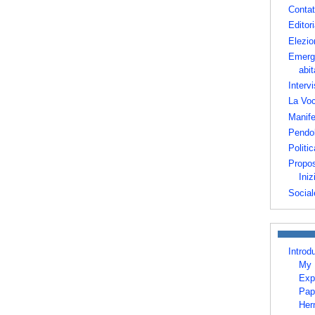
Contat
Editori
Elezio
Emerg
abit
Intervi
La Voc
Manife
Pendo
Politic
Propos
Iniz
Social
Introd
My 
Exp
Pap
Her