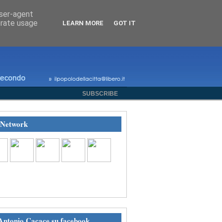
user-agent
erate usage
LEARN MORE
GOT IT
SUBSCRIBE
 Network
eguici su Facebook
Antonio Cacace su facebook