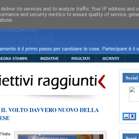
mma
Foto
Video
Manifesti
Policy
Contatti
deliver its services and to analyze traffic. Your IP address and 
formance and security metrics to ensure quality of service, gen
abuse.
SEGNA STAMPA
INIZIATIVE
RISULTATI
ISCRIVITI
Social
 IL VOLTO DAVVERO NUOVO DELLA
---» S
ESE
X
Italia
Segui 