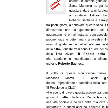
chiede un cambio generazi
Santa Marinella ha già ra
questa sfida 5 anni fa ele
a sindaco l'allora tren
Roberto Bacheca è sarà p
fra pochi giorni, a rinnovare questa sfida. I f
dimostrano che la generazione dei tr
quarantenni è ormai matura, consapevole
proprie forze e determinata a rivestire il 
ruolo di guida anche nell’attività amminist
della città», queste frasi sono il cuore del p
della lista civica “
Il Popolo della C
che sostiene la ricandidatura a sindac
giovane
Roberto Bacheca
.
Il volto di queste significative parol
Marianna Morelli,
36
anni: giov
donna, imprenditrice e candidata nella lista 
“Il Popolo della Città”.
«Ho scelto di vivere questa esperienza, per
gioco, di metterci la faccia. Per tanti anni
alla vita sociale e politica della mia città
soprattutto in questi anni ho ‘caricato’ le 