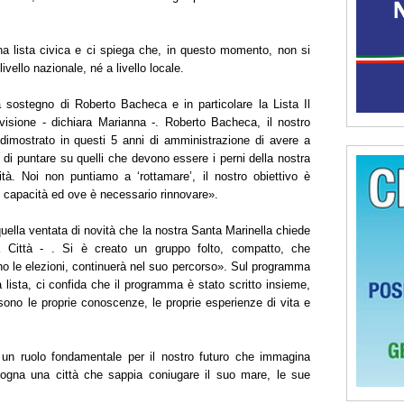
na lista civica e ci spiega che, in questo momento, non si
vello nazionale, né a livello locale.
a sostegno di Roberto Bacheca e in particolare la Lista Il
visione - dichiara Marianna -. Roberto Bacheca, il nostro
imostrato in questi 5 anni di amministrazione di avere a
o di puntare su quelli che devono essere i perni della nostra
ità. Noi non puntiamo a ‘rottamare’, il nostro obiettivo è
le capacità ed ove è necessario rinnovare».
ella ventata di novità che la nostra Santa Marinella chiede
a Città - . Si è creato un gruppo folto, compatto, che
 le elezioni, continuerà nel suo percorso». Sul programma
 lista, ci confida che il programma è stato scritto insieme,
 sono le proprie conoscenze, le proprie esperienze di vita e
 un ruolo fondamentale per il nostro futuro che immagina
 sogna una città che sappia coniugare il suo mare, le sue