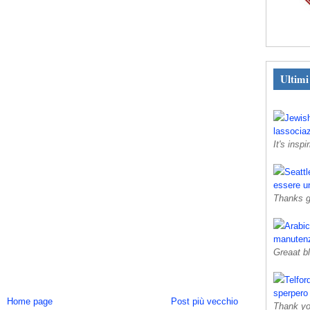
Ultim
Jewis
lassociaz
It's inspir
Seattl
essere u
Thanks gr
Arabi
manutenz
Greaat b
Telfor
sperpero
Home page
Post più vecchio
Thank you