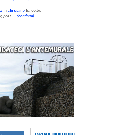
al
in
chi siamo
ha detto
:
g post, ...
(continua)